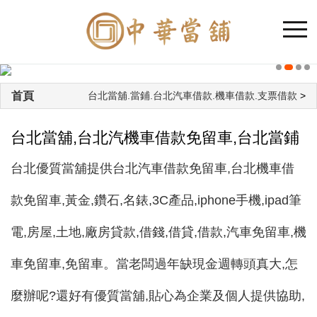
首頁
台北當舖.當鋪.台北汽車借款.機車借款.支票借款
>
台北當舖,台北汽機車借款免留車,台北當鋪
台北優質當舖提供台北汽車借款免留車,台北機車借
款免留車,黃金,鑽石,名錶,3C產品,iphone手機,ipad筆
電,房屋,土地,廠房貸款,借錢,借貸,借款,汽車免留車,機
車免留車,免留車。當老闆過年缺現金週轉頭真大,怎
麼辦呢?還好有優質當舖,貼心為企業及個人提供協助,