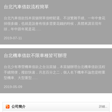
台北汽車借款流程簡單
台北汽車借款找本當舖簡單借輕鬆還。不須繁雜手續。一年中會花
掉很多錢，也就是說會有很多需要花錢的時候，具體來講呈現年
頭，年中跟年尾是花......
2019-07-11
台北機車借款不限車種皆可辦理
台北少有專營機車借款之合法當舖，本當舖辦理台北機車借款流程
手續簡便，撥款快速，月息百分之二，個人名下機車不論您是輕重
型機車、大型重型......
2019-05-09
公司簡介
詳細...